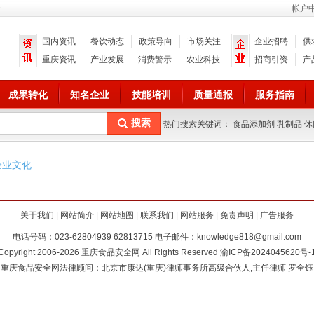
册
帐户
国内资讯
餐饮动态
政策导向
市场关注
企业招聘
供
重庆资讯
产业发展
消费警示
农业科技
招商引资
产
成果转化
知名企业
技能培训
质量通报
服务指南
热门搜索关键词： 食品添加剂 乳制品 休
企业文化
关于我们
|
网站简介
|
网站地图
|
联系我们
|
网站服务
|
免责声明
|
广告服务
电话号码：023-62804939 62813715 电子邮件：knowledge818@gmail.com
Copyright 2006-2026 重庆食品安全网 All Rights Reserved
渝ICP备2024045620号-
重庆食品安全网法律顾问：北京市康达(重庆)律师事务所高级合伙人,主任律师 罗全钰